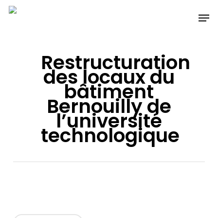
Skip
Men
to
main
content
Restructuration
des locaux du
bâtiment
Bernouilly de
l’université
technologique