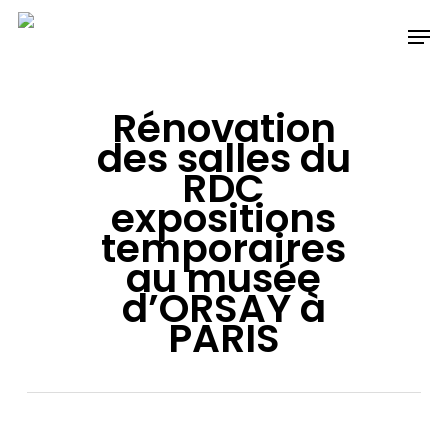
Skip
Men
to
main
content
Rénovation
des salles du
RDC
expositions
temporaires
au musée
d’ORSAY à
PARIS