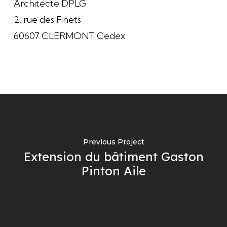
Architecte DPLG
2, rue des Finets
60607 CLERMONT Cedex
Previous Project
Extension du bâtiment Gaston
Pinton Aile