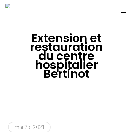
Skip
Men
to
main
content
Extension et
restauration
du centre
hospitalier
Bertinot
mai 25, 2021