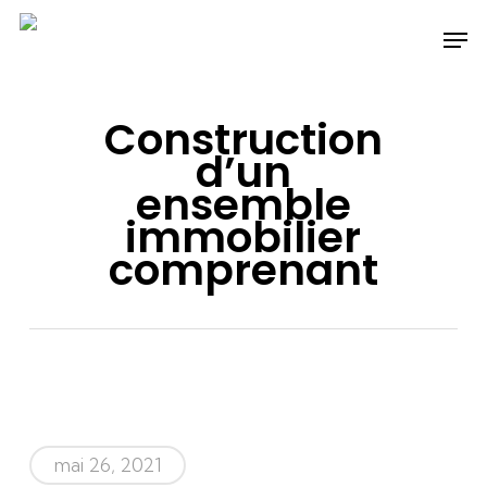
Skip
Men
to
main
content
Construction
d’un
ensemble
immobilier
comprenant
mai 26, 2021