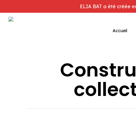
Skip
ELIA BAT a été créée en 
to
main
Accueil
content
Constru
collec